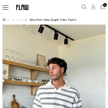
0
Ekru Polo Yaka Çizgili Triko Tişört