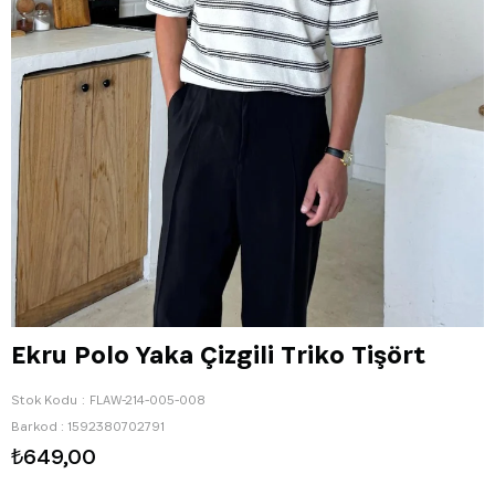
Ekru Polo Yaka Çizgili Triko Tişört
Stok Kodu
FLAW-214-005-008
Barkod
:
1592380702791
₺649,00