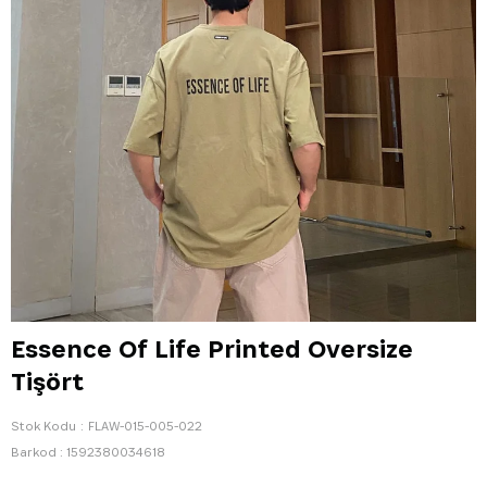
Essence Of Life Printed Oversize
Tişört
Stok Kodu
FLAW-015-005-022
Barkod
:
1592380034618