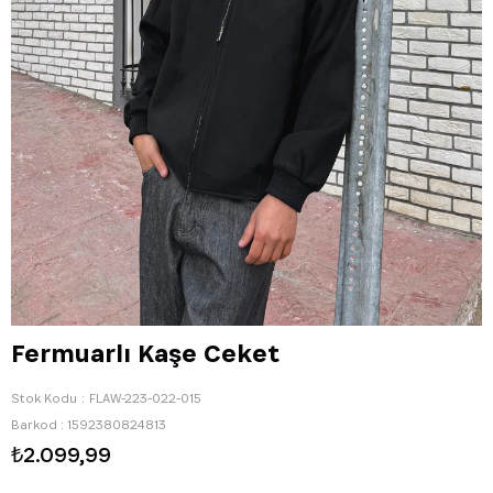
Fermuarlı Kaşe Ceket
Stok Kodu
FLAW-223-022-015
Barkod
:
1592380824813
₺2.099,99