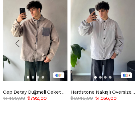
1
1
Cep Detay Düğmeli Ceket Taş Rengi
Hardstone Nakışlı Oversize Ceket Gri
₺1.499,99
₺792,00
₺1.949,99
₺1.056,00