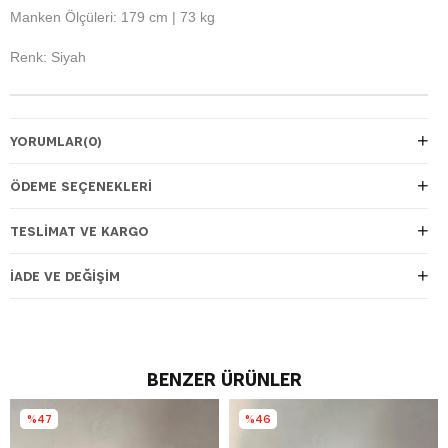
Manken Ölçüleri: 179 cm | 73 kg
Renk: Siyah
YORUMLAR
(0)
ÖDEME SEÇENEKLERI
TESLIMAT VE KARGO
İADE VE DEĞIŞIM
BENZER ÜRÜNLER
%47
%46