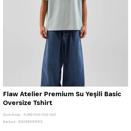
Flaw Atelier Premium Su Yeşili Basic
Oversize Tshirt
Stok Kodu
FLAW-006-005-040
Barkod
:
1592380316172