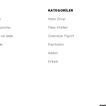
KATEGORİLER
m
New Drop
Durumu
Flaw Atelier
 ve İade
Oversize Tişört
de
Pantolon
Kadın
Erkek