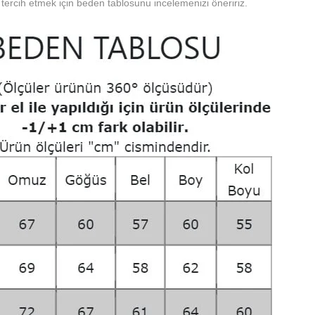
tercih etmek için beden tablosunu incelemenizi öneririz.