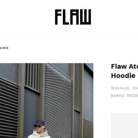
oodie
Flaw At
Hoodie
Stok Kodu
FL
Barkod
:
15923