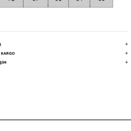
)
E KARGO
ŞIM