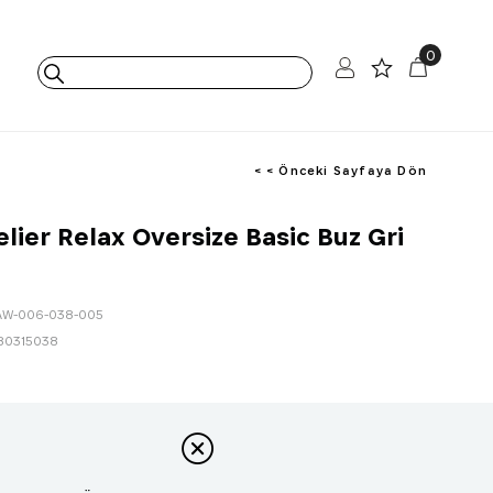
0
< < Önceki Sayfaya Dön
elier Relax Oversize Basic Buz Gri
AW-006-038-005
80315038