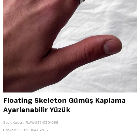
Floating Skeleton Gümüş Kaplama
Ayarlanabilir Yüzük
Stok Kodu
FLAW-237-030-038
Barkod
:
1592380476265