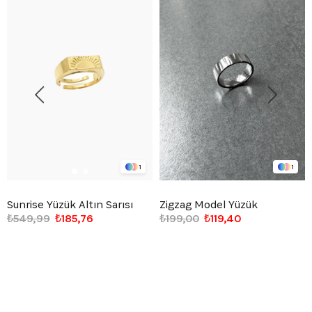
1
1
Sunrise Yüzük Altın Sarısı
Zigzag Model Yüzük
₺549,99
₺185,76
₺199,00
₺119,40