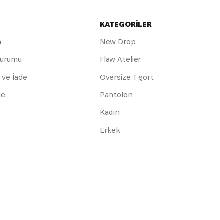
KATEGORİLER
m
New Drop
Durumu
Flaw Atelier
 ve İade
Oversize Tişört
de
Pantolon
Kadın
Erkek