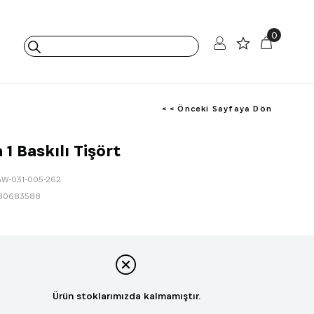
0
< < Önceki Sayfaya Dön
1 Baskılı Tişört
AW-031-005-262
80683588
Ürün stoklarımızda kalmamıştır.