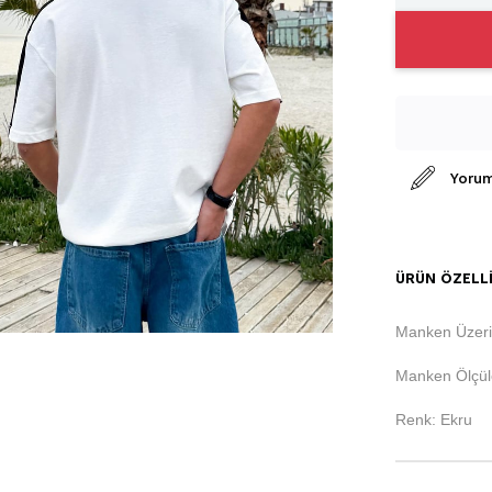
Yorum
ÜRÜN ÖZELLI
Manken Üzeri
Manken Ölçüle
Renk: Ekru