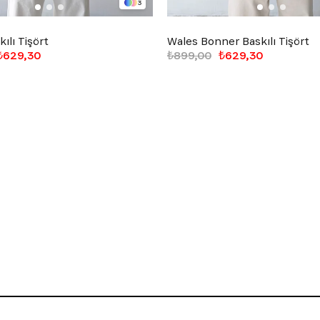
3
ılı Tişört
Wales Bonner Baskılı Tişört
₺629,30
₺899,00
₺629,30