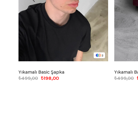
2
Yıkamalı Basic Şapka
Yıkamalı B
₺499,00
₺198,00
₺499,00