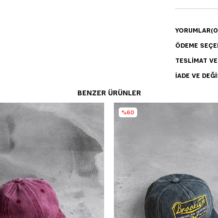
YORUMLAR
(0
ÖDEME SEÇE
TESLIMAT V
İADE VE DEĞI
BENZER ÜRÜNLER
%60