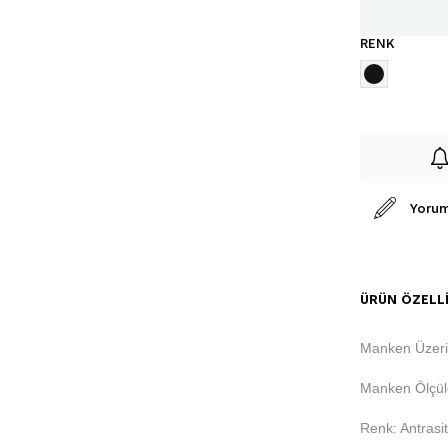
RENK
Yorum
ÜRÜN ÖZELLI
Manken Üzer
Manken Ölçüle
Renk: Antrasit