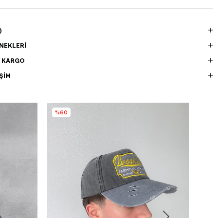
)
NEKLERI
E KARGO
ŞIM
%60
%4