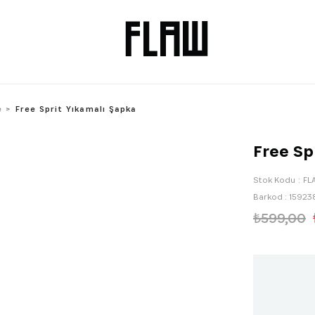
e
Free Sprit Yıkamalı Şapka
Free Sp
Stok Kodu
FL
Barkod
:
15923
₺599,00