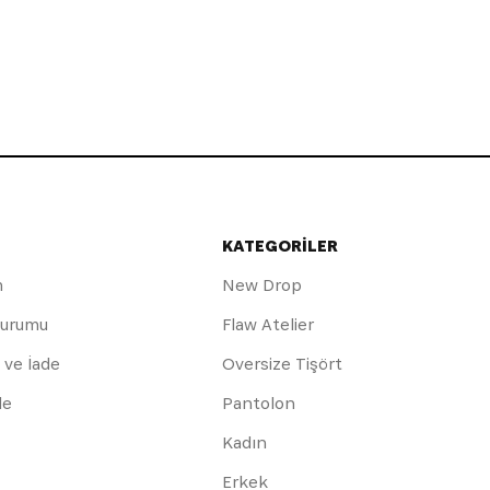
KATEGORİLER
m
New Drop
Durumu
Flaw Atelier
 ve İade
Oversize Tişört
de
Pantolon
Kadın
Erkek