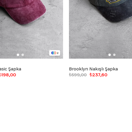
2
asic Şapka
Brooklyn Nakışlı Şapka
₺198,00
₺599,00
₺237,60