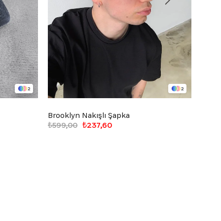
2
2
Brooklyn Nakışlı Şapka
Flaw 
₺599,00
₺237,60
₺699