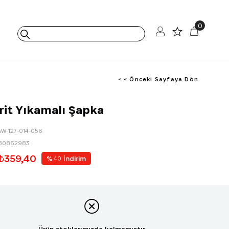
0
< < Önceki Sayfaya Dön
rit Yıkamalı Şapka
AW-127-014-056
80862983
₺359,40
%
İndirim
40
Ürün stoklarımızda kalmamıştır.