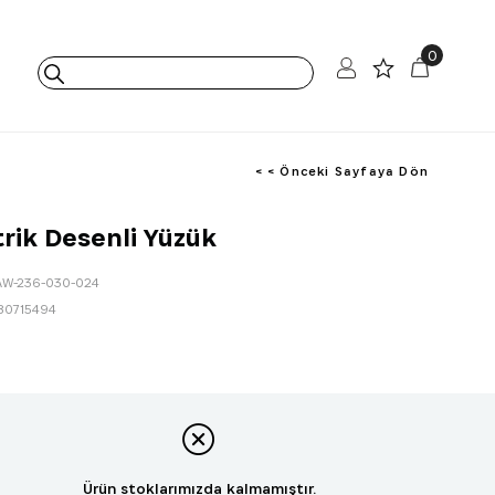
0
< < Önceki Sayfaya Dön
ik Desenli Yüzük
AW-236-030-024
80715494
Ürün stoklarımızda kalmamıştır.