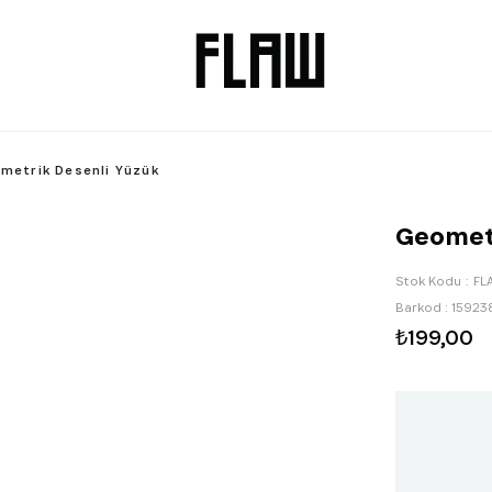
metrik Desenli Yüzük
Geometr
Stok Kodu
FL
Barkod
:
15923
₺199,00