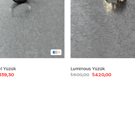
1
l Yüzük
Luminous Yüzük
139,30
₺600,00
₺420,00