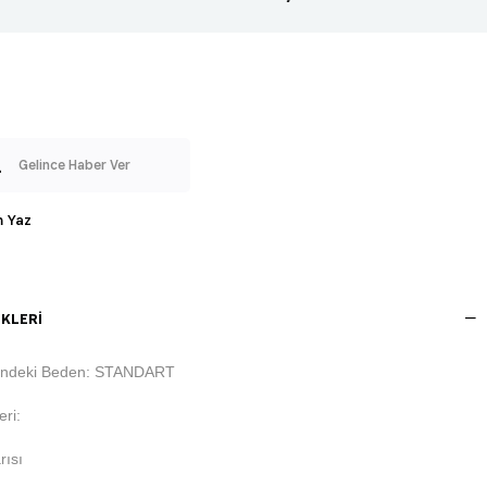
Gelince Haber Ver
 Yaz
KLERI
indeki Beden: STANDART
ri:
rısı