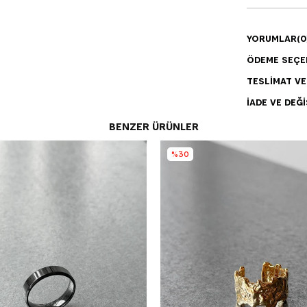
YORUMLAR
(0
ÖDEME SEÇE
TESLIMAT V
İADE VE DEĞI
BENZER ÜRÜNLER
%30