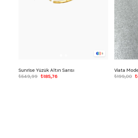
1
Sunrise Yüzük Altın Sarısı
Viata Mode
₺549,99
₺185,76
₺199,00
₺