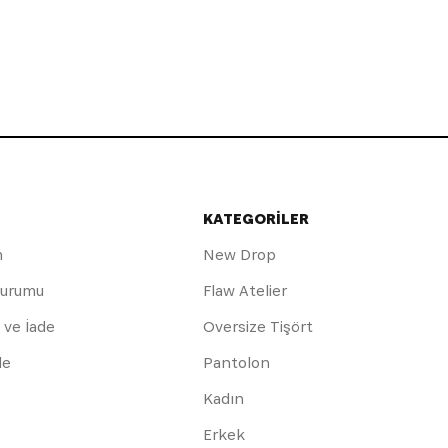
KATEGORİLER
m
New Drop
Durumu
Flaw Atelier
 ve İade
Oversize Tişört
de
Pantolon
Kadın
Erkek