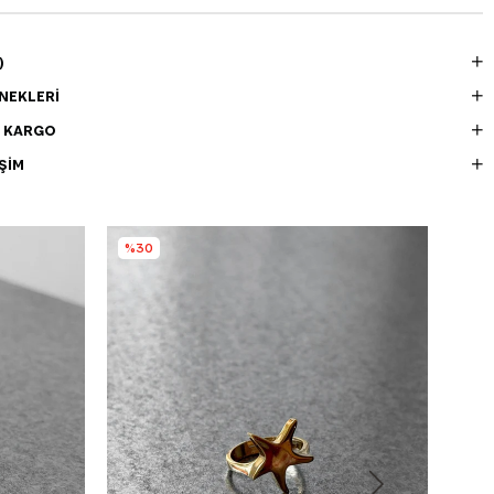
)
NEKLERI
E KARGO
ŞIM
%30
%3