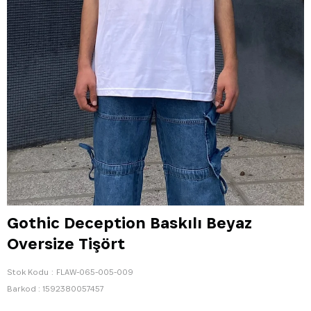
Gothic Deception Baskılı Beyaz
Oversize Tişört
Stok Kodu
FLAW-065-005-009
Barkod
:
1592380057457