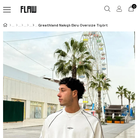
0
Greathland Nakışlı Ekru Oversize Tişört