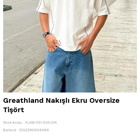
Greathland Nakışlı Ekru Oversize
Tişört
Stok Kodu
FLAW-031-005-216
Barkod
:
1592380664686