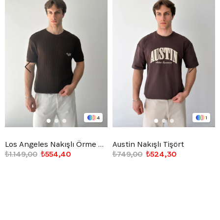
4
1
Los Angeles Nakışlı Örme Triko Tişört
Austin Nakışlı Tişört
₺1.149,00
₺554,40
₺749,00
₺524,30