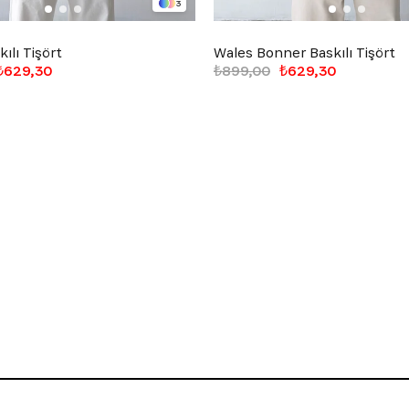
3
ılı Tişört
Wales Bonner Baskılı Tişört
₺629,30
₺899,00
₺629,30