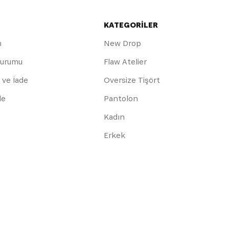
KATEGORİLER
m
New Drop
Durumu
Flaw Atelier
 ve İade
Oversize Tişört
de
Pantolon
Kadın
Erkek