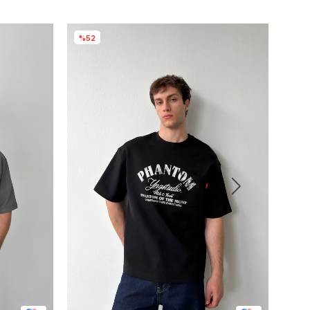
%52
%5