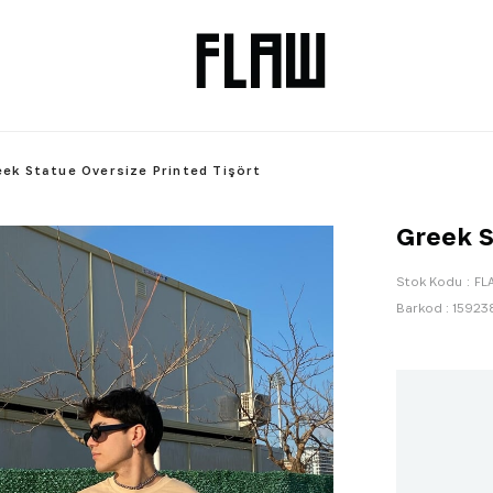
eek Statue Oversize Printed Tişört
Greek S
Stok Kodu
FL
Barkod
:
15923