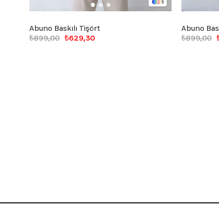
3
Abuno Baskılı Tişört
Abuno Bask
₺899,00
₺629,30
₺899,00