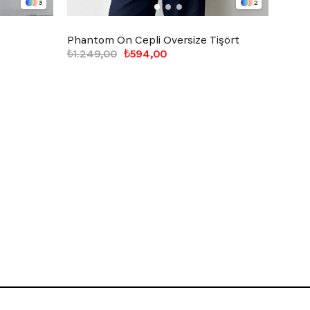
3
2
Phantom Ön Cepli Oversize Tişört
Athle
₺1.249,00
₺594,00
₺899