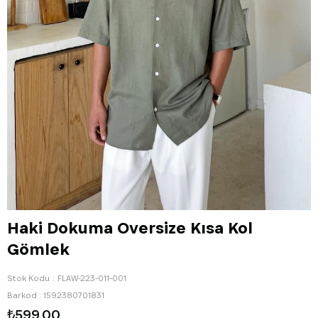
Haki Dokuma Oversize Kısa Kol
Gömlek
Stok Kodu
FLAW-223-011-001
Barkod
:
1592380701831
₺599,00