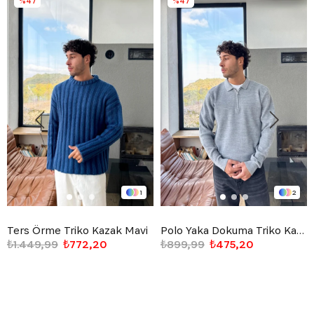
%47
%47
1
2
Ters Örme Triko Kazak Mavi
Polo Yaka Dokuma Triko Kazak Gri
₺1.449,99
₺772,20
₺899,99
₺475,20