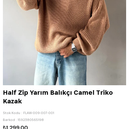
Half Zip Yarım Balıkçı Camel Triko
Kazak
Stok Kodu
FLAW-009-007-001
Barkod
:
1592380565198
₺1.299,00