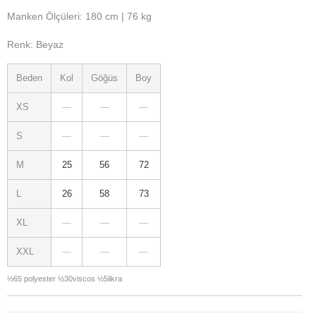
Manken Ölçüleri: 180 cm | 76 kg
Renk: Beyaz
Beden
Kol
Göğüs
Boy
XS
—
—
—
S
—
—
—
M
25
56
72
L
26
58
73
XL
—
—
—
XXL
—
—
—
½65 polyester ½30viscos ½5likra