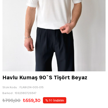
Havlu Kumaş 90`S Tişört Beyaz
Stok Kodu
FLAW-214-005-015
Barkod
:
1592380729347
₺799,00
₺559,30
%
İndirim
30