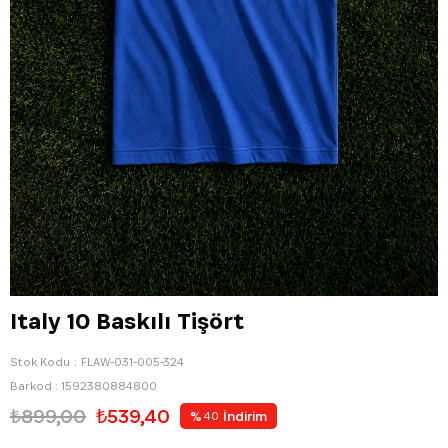
Italy 10 Baskılı Tişört
Stok Kodu
FLAW-031-005-324
Barkod
:
1592380884800
₺899,00
₺539,40
%
İndirim
40