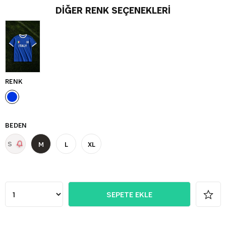
DIĞER RENK SEÇENEKLERI
RENK
BEDEN
S
M
L
XL