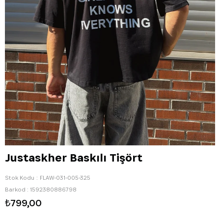
Justaskher Baskılı Tişört
Stok Kodu
FLAW-031-005-325
Barkod
:
1592380886798
₺799,00