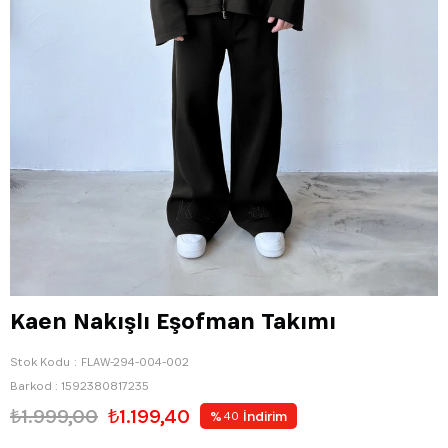
Kaen Nakışlı Eşofman Takımı
Stok Kodu
FLAW-294-004-002
Barkod
:
1592380817235
₺1.999,00
₺1.199,40
%
İndirim
40