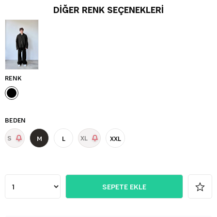
DIĞER RENK SEÇENEKLERI
RENK
BEDEN
S
XL
M
L
XXL