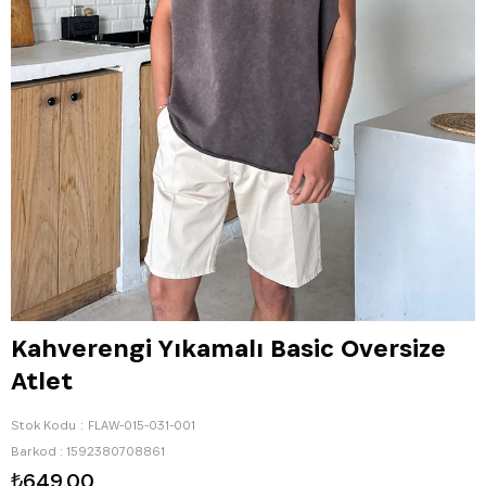
Kahverengi Yıkamalı Basic Oversize
Atlet
Stok Kodu
FLAW-015-031-001
Barkod
:
1592380708861
₺649,00