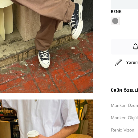
RENK
Yorum
ÜRÜN ÖZELLI
Manken Üzeri
Manken Ölçüle
Renk: Vizon