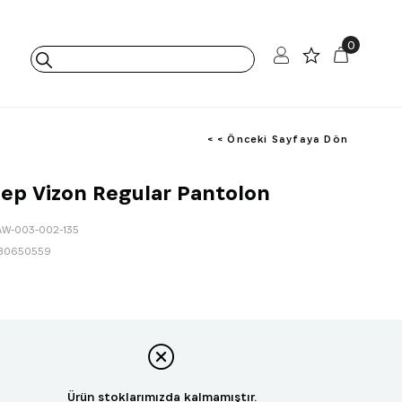
0
< < Önceki Sayfaya Dön
ep Vizon Regular Pantolon
AW-003-002-135
80650559
Ürün stoklarımızda kalmamıştır.