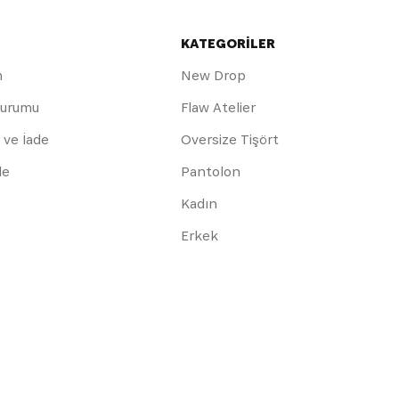
KATEGORİLER
m
New Drop
Durumu
Flaw Atelier
 ve İade
Oversize Tişört
de
Pantolon
Kadın
Erkek