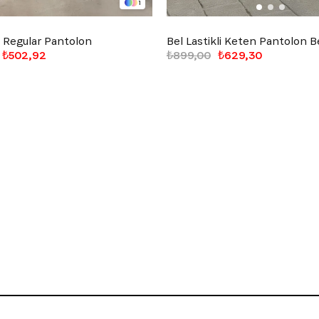
1
li Regular Pantolon
Bel Lastikli Keten Pantolon 
₺502,92
₺899,00
₺629,30