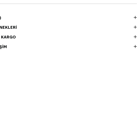
)
NEKLERI
E KARGO
ŞIM