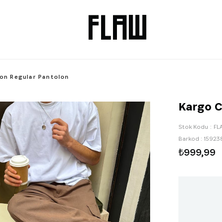
on Regular Pantolon
Kargo C
Stok Kodu
FL
Barkod
:
15923
₺999,99