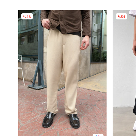
%46
%54