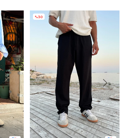
%30
%3