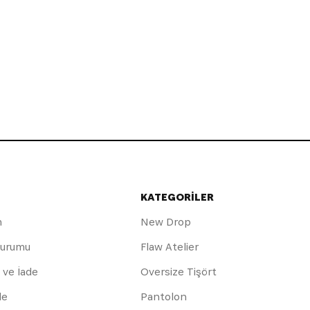
KATEGORİLER
m
New Drop
Durumu
Flaw Atelier
 ve İade
Oversize Tişört
de
Pantolon