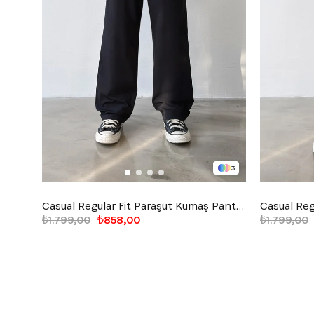
3
Casual Regular Fit Paraşüt Kumaş Pantolon
₺1.799,00
₺858,00
₺1.799,00