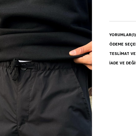
YORUMLAR
(1)
ÖDEME SEÇE
TESLIMAT V
İADE VE DEĞI