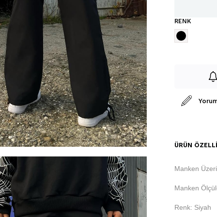
RENK
Yorum
ÜRÜN ÖZELLI
Manken Üzeri
Manken Ölçüle
Renk: Siyah