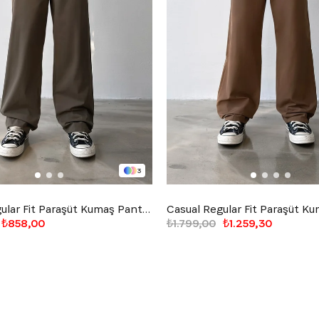
3
Casual Regular Fit Paraşüt Kumaş Pantolon
₺858,00
₺1.799,00
₺1.259,30