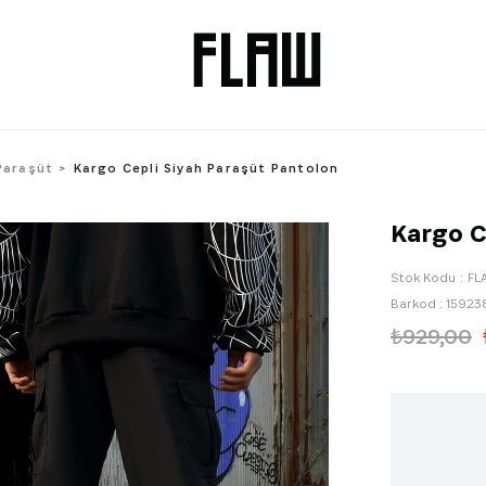
Paraşüt
Kargo Cepli Siyah Paraşüt Pantolon
Kargo C
Stok Kodu
FL
Barkod
:
15923
₺929,00