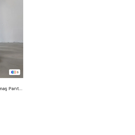
3
Casual Regular Fit Paraşüt Kumaş Pantolon