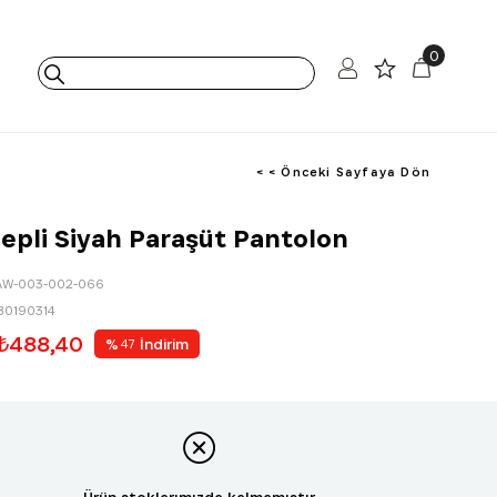
0
< < Önceki Sayfaya Dön
epli Siyah Paraşüt Pantolon
AW-003-002-066
80190314
₺488,40
%
İndirim
47
Ürün stoklarımızda kalmamıştır.