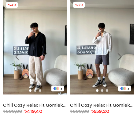
%40
%20
13
13
Chill Cozy Relax Fit Gömlek Siyah
Chill Cozy Relax Fit Gömlek Beyaz
₺699,00
₺419,40
₺699,00
₺559,20