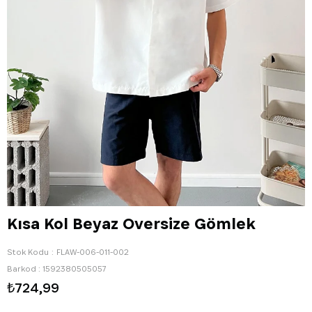
Kısa Kol Beyaz Oversize Gömlek
Stok Kodu
FLAW-006-011-002
Barkod
:
1592380505057
₺724,99