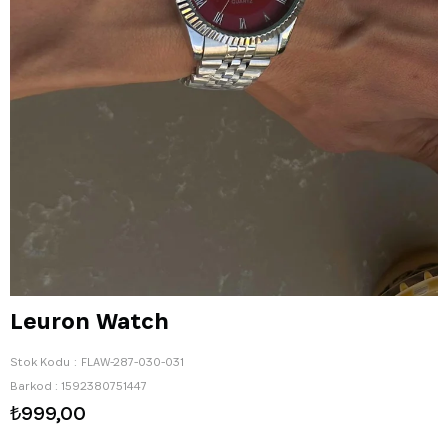
Leuron Watch
Stok Kodu
FLAW-287-030-031
Barkod
:
1592380751447
₺999,00