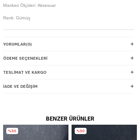
Manken Ölçüleri: Aksesuar
Renk: Gümüş
YORUMLAR
(0)
ÖDEME SEÇENEKLERI
TESLIMAT VE KARGO
İADE VE DEĞIŞIM
BENZER ÜRÜNLER
%30
%30