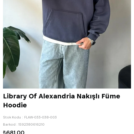
Library Of Alexandria Nakışlı Füme
Hoodie
Stok Kodu
FLAW-033-038-003
Barkod
:
1592380616210
₺681,00