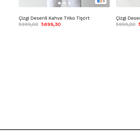
5
Çizgi Desenli Kahve Triko Tişört
Çizgi Desen
₺999,00
₺699,30
₺999,00