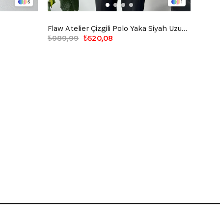
5
1
Flaw Atelier Çizgili Polo Yaka Siyah Uzun Kollu Sweatshirt
Human
₺989,99
₺520,08
₺849