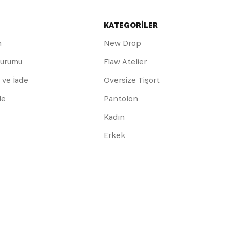
KATEGORİLER
m
New Drop
Durumu
Flaw Atelier
 ve İade
Oversize Tişört
de
Pantolon
Kadın
Erkek