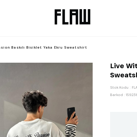
ssion Baskılı Bisiklet Yaka Ekru Sweatshirt
Live Wi
Sweatsh
Stok Kodu
FL
Barkod
:
15923