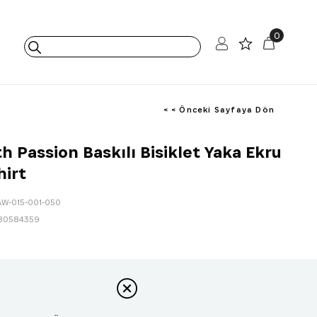
0
< < Önceki Sayfaya Dön
th Passion Baskılı Bisiklet Yaka Ekru
irt
AW-015-001-050
80584359