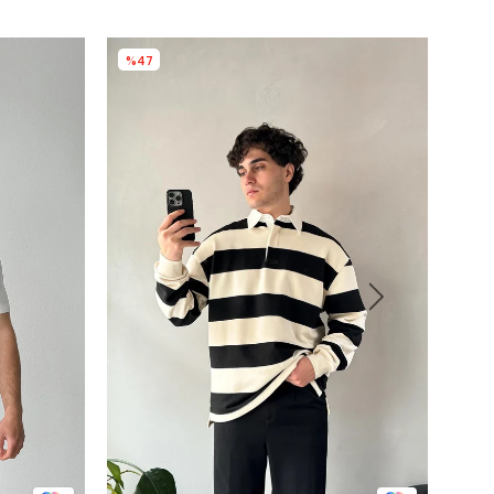
%47
%5