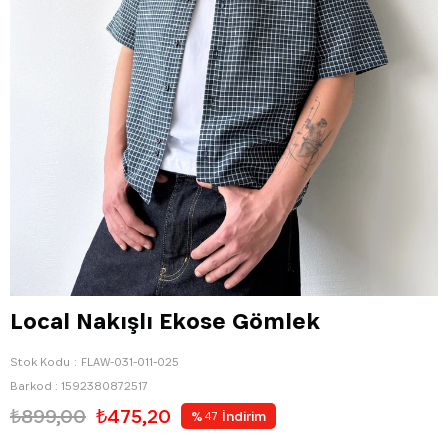
Local Nakışlı Ekose Gömlek
Stok Kodu
FLAW-031-011-025
Barkod
:
1592380872517
₺899,00
₺475,20
%
İndirim
47