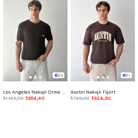
4
1
Los Angeles Nakışlı Örme Triko Tişört
Austin Nakışlı Tişört
₺1.149,00
₺554,40
₺749,00
₺524,30