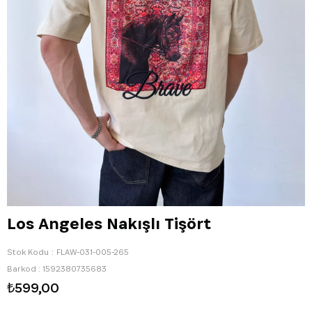
Los Angeles Nakışlı Tişört
Stok Kodu
FLAW-031-005-265
Barkod
:
1592380735683
₺599,00