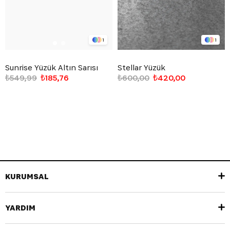
1
1
Sunrise Yüzük Altın Sarısı
Stellar Yüzük
₺549,99
₺185,76
₺600,00
₺420,00
KURUMSAL
YARDIM