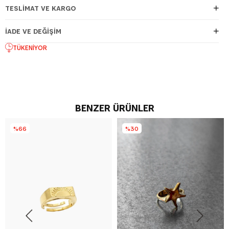
TESLIMAT VE KARGO
İADE VE DEĞIŞIM
TÜKENIYOR
BENZER ÜRÜNLER
%66
%30