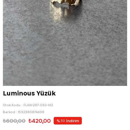
Luminous Yüzük
Stok Kodu
FLAW-287-030-142
Barkod
:
1592380874498
₺600,00
₺420,00
%
İndirim
30