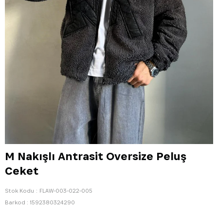
M Nakışlı Antrasit Oversize Peluş
Ceket
Stok Kodu
FLAW-003-022-005
Barkod
:
1592380324290