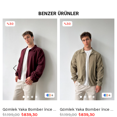
BENZER ÜRÜNLER
%30
%30
6
6
Gömlek Yaka Bomber İnce Ceket
Gömlek Yaka Bomber İnce Ceket
₺1.199,00
₺839,30
₺1.199,00
₺839,30