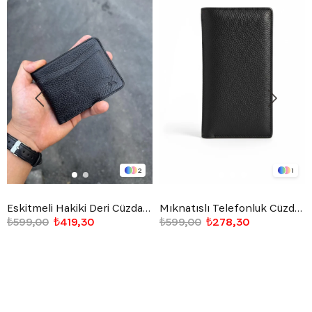
2
1
Eskitmeli Hakiki Deri Cüzdan Siyah
Mıknatıslı Telefonluk Cüzdan Siyah
₺599,00
₺419,30
₺599,00
₺278,30