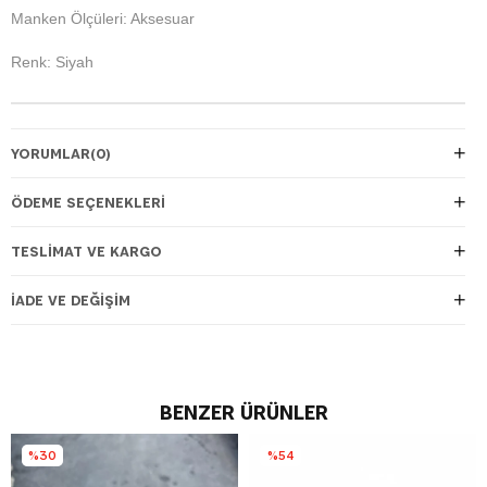
Manken Ölçüleri: Aksesuar
Renk: Siyah
YORUMLAR
(0)
ÖDEME SEÇENEKLERI
TESLIMAT VE KARGO
İADE VE DEĞIŞIM
BENZER ÜRÜNLER
%30
%54