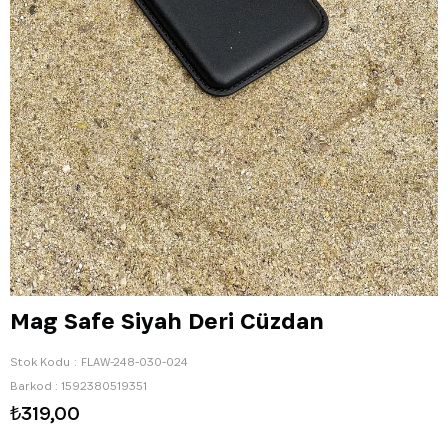
Mag Safe Siyah Deri Cüzdan
Stok Kodu
FLAW-248-030-024
Barkod
:
1592380519351
₺319,00