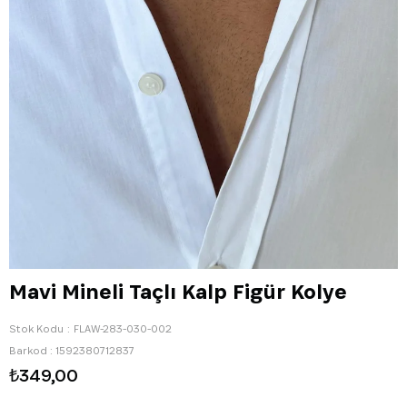
Mavi Mineli Taçlı Kalp Figür Kolye
Stok Kodu
FLAW-283-030-002
Barkod
:
1592380712837
₺349,00