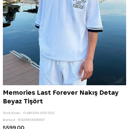
Memories Last Forever Nakış Detay
Beyaz Tişört
Stok Kodu
FLAW-264-005-002
Barkod
:
1592380668967
₺599,00