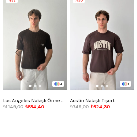
%52
%30
4
1
Los Angeles Nakışlı Örme Triko Tişört
Austin Nakışlı Tişört
₺1.149,00
₺554,40
₺749,00
₺524,30