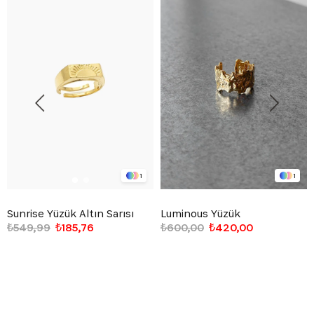
1
1
Sunrise Yüzük Altın Sarısı
Luminous Yüzük
₺549,99
₺185,76
₺600,00
₺420,00