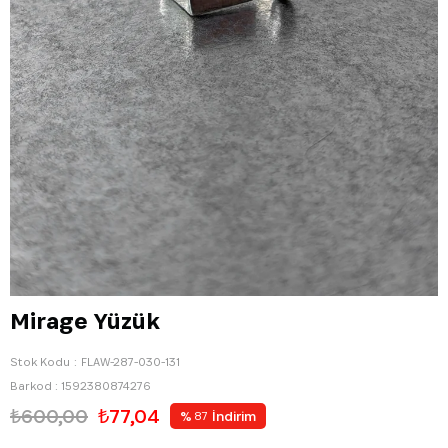
Mirage Yüzük
Stok Kodu
FLAW-287-030-131
Barkod
:
1592380874276
₺600,00
₺77,04
%
İndirim
87