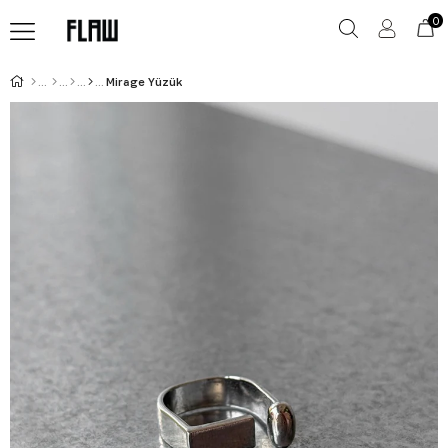
0
Mirage Yüzük