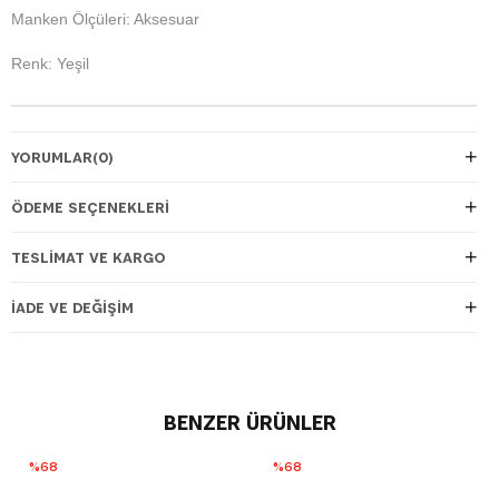
Manken Ölçüleri: Aksesuar
Renk: Yeşil
YORUMLAR
(0)
ÖDEME SEÇENEKLERI
TESLIMAT VE KARGO
İADE VE DEĞIŞIM
BENZER ÜRÜNLER
%68
%68