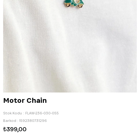
Motor Chain
Stok Kodu
FLAW-236-030-055
Barkod
:
1592380731296
₺399,00