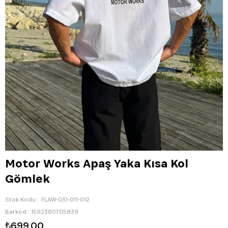
Motor Works Apaş Yaka Kısa Kol
Gömlek
Stok Kodu
FLAW-031-011-012
Barkod
:
1592380705839
₺699,00