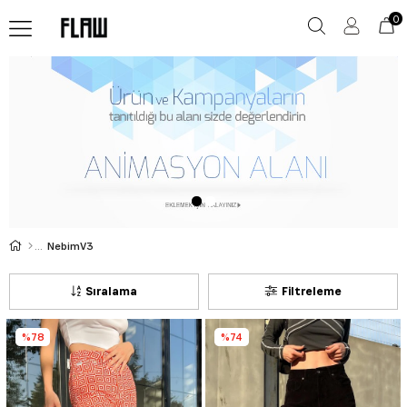
0
NebimV3
Sıralama
Filtreleme
%78
%74