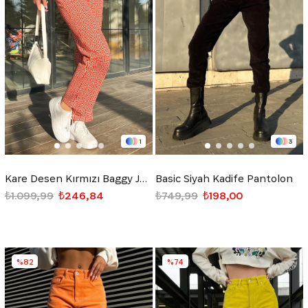
1
3
Kare Desen Kırmızı Baggy Jean
Basic Siyah Kadife Pantolon
₺1.099,99
₺246,84
₺749,99
₺198,00
%82
%74