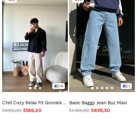
13
1
Chill Cozy Relax Fit Gömlek Siyah
Basic Baggy Jean Buz Mavi
₺699,00
₺559,20
₺1.199,00
₺839,30