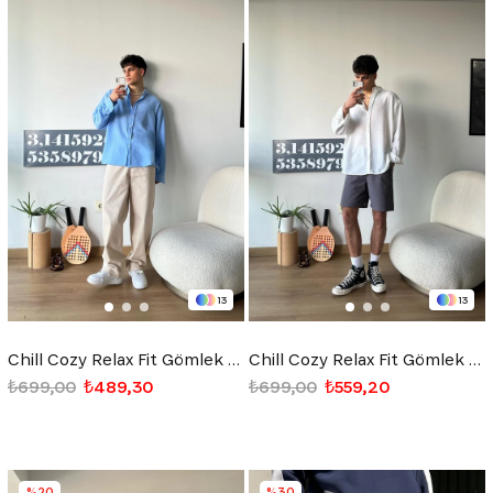
13
13
Chill Cozy Relax Fit Gömlek Açık Mavi
Chill Cozy Relax Fit Gömlek Beyaz
₺699,00
₺489,30
₺699,00
₺559,20
%20
%30