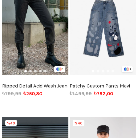
1
1
Ripped Detail Acid Wash Jean
Patchy Custom Pants Mavi
₺799,99
₺250,80
₺1.499,99
₺792,00
%40
%40