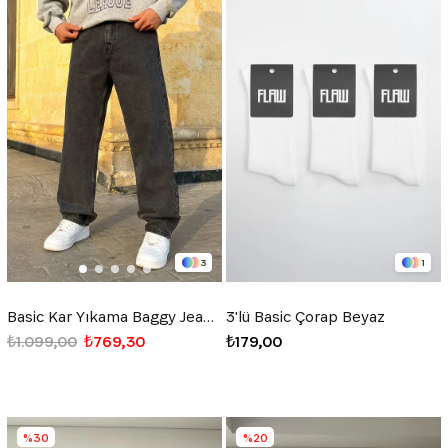
3
1
Basic Kar Yıkama Baggy Jean Siyah
3'lü Basic Çorap Beyaz
₺1.099,00
₺769,30
₺179,00
%30
%20