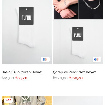
2
1
Basic Uzun Çorap Beyaz
Çorap ve Zincir Set Beyaz
₺69,00
₺55,20
₺229,00
₺160,30
%30