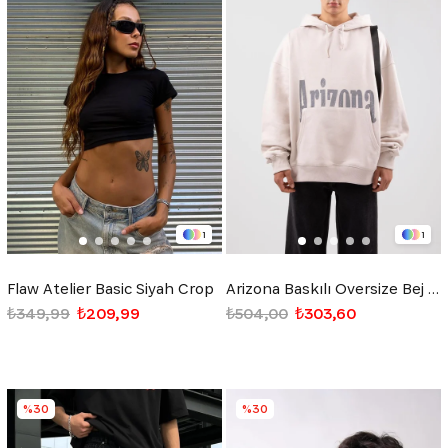
1
1
Flaw Atelier Basic Siyah Crop
Arizona Baskılı Oversize Bej Oversize Hoodie
₺349,99
₺209,99
₺504,00
₺303,60
%30
%30