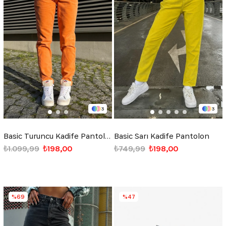
3
3
Basic Turuncu Kadife Pantolon
Basic Sarı Kadife Pantolon
₺1.099,99
₺198,00
₺749,99
₺198,00
%69
%47