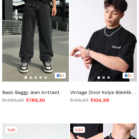
1
1
Basic Baggy Jean Antrasit
Vintage Zincir Kolye Bileklik Set Gümüş
₺1.099,00
₺769,30
₺149,99
₺104,99
%20
%30