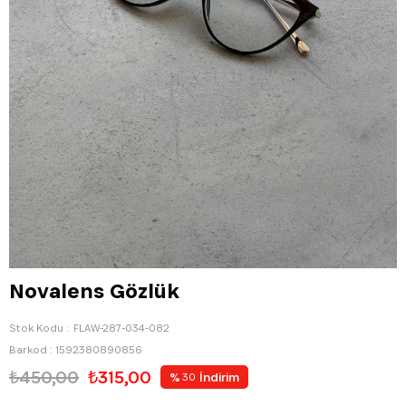
Novalens Gözlük
Stok Kodu
FLAW-287-034-082
Barkod
:
1592380890856
₺450,00
₺315,00
%
İndirim
30