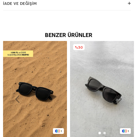
İADE VE DEĞIŞIM
BENZER ÜRÜNLER
%30
1
1