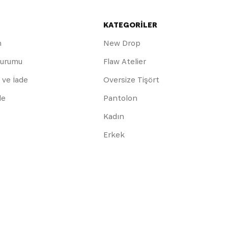
KATEGORİLER
m
New Drop
Durumu
Flaw Atelier
 ve İade
Oversize Tişört
de
Pantolon
Kadın
Erkek