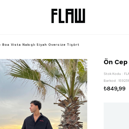
 Boa Vista Nakışlı Siyah Oversize Tişört
Ön Cep 
Stok Kodu
FL
Barkod
:
15923
₺849,99