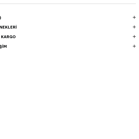
)
NEKLERI
E KARGO
ŞIM