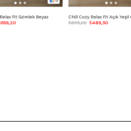
13
 Relax Fit Gömlek Beyaz
Chill Cozy Relax Fit Açık Yeşi
₺559,20
₺699,00
₺489,30