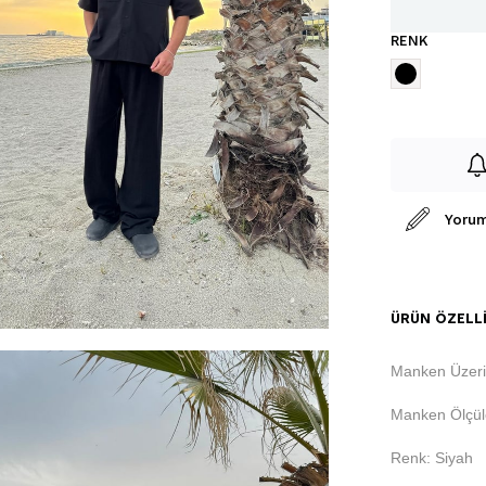
RENK
Yorum
ÜRÜN ÖZELLI
Manken Üzeri
Manken Ölçüle
Renk: Siyah