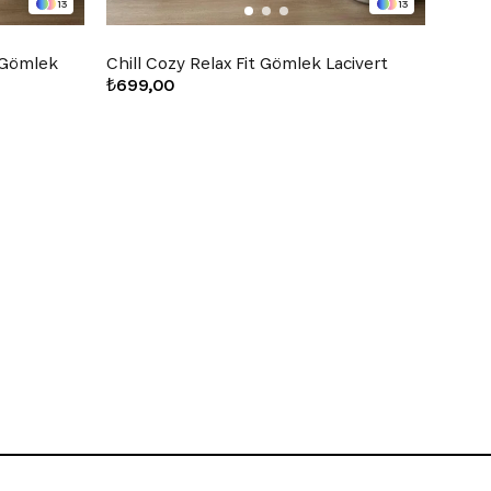
13
13
l Gömlek
Chill Cozy Relax Fit Gömlek Lacivert
Chill
₺699,00
₺699