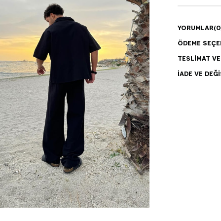
YORUMLAR
(0
ÖDEME SEÇE
TESLIMAT V
İADE VE DEĞI