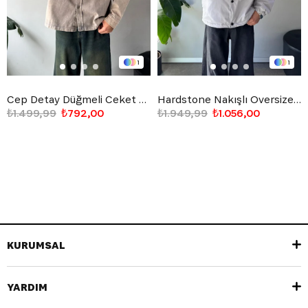
1
1
Cep Detay Düğmeli Ceket Taş Rengi
Hardstone Nakışlı Oversize Ceket Gri
₺1.499,99
₺792,00
₺1.949,99
₺1.056,00
KURUMSAL
YARDIM