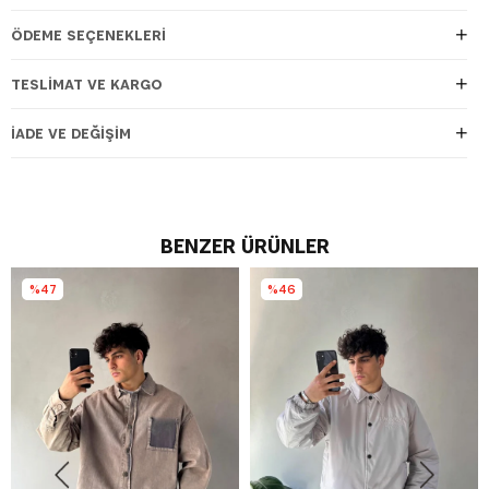
ÖDEME SEÇENEKLERI
TESLIMAT VE KARGO
İADE VE DEĞIŞIM
BENZER ÜRÜNLER
%47
%46