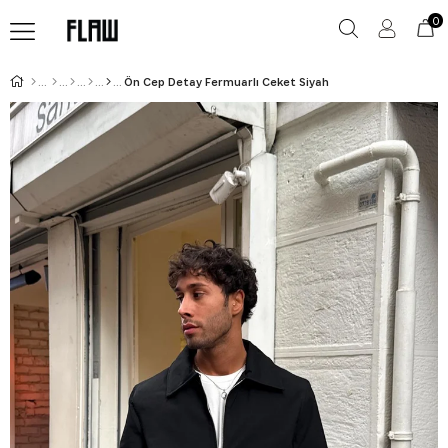
0
Ön Cep Detay Fermuarlı Ceket Siyah