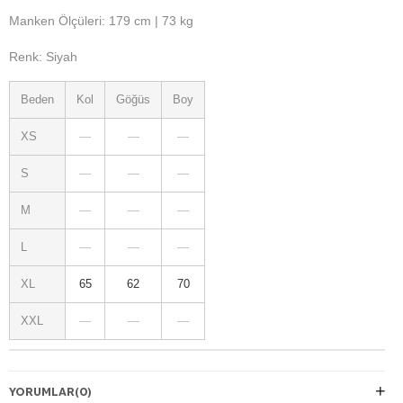
Manken Ölçüleri: 179 cm | 73 kg
Renk: Siyah
Beden
Kol
Göğüs
Boy
XS
—
—
—
S
—
—
—
M
—
—
—
L
—
—
—
XL
65
62
70
XXL
—
—
—
YORUMLAR
(0)