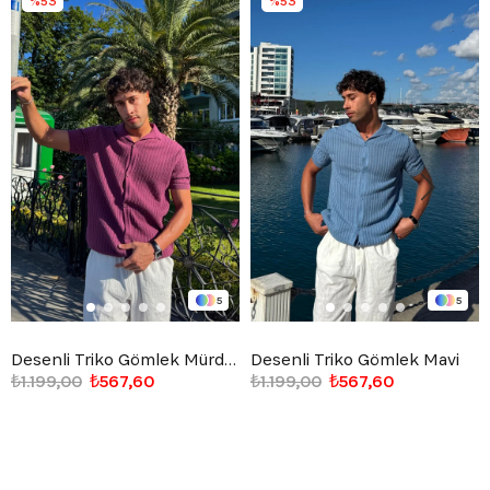
%53
%53
5
5
Desenli Triko Gömlek Mürdüm
Desenli Triko Gömlek Mavi
₺1.199,00
₺567,60
₺1.199,00
₺567,60