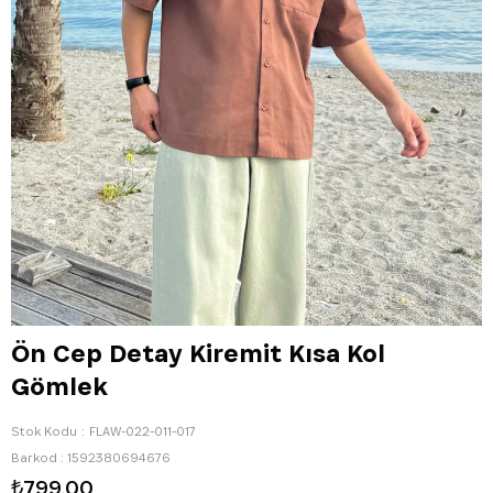
Ön Cep Detay Kiremit Kısa Kol
Gömlek
Stok Kodu
FLAW-022-011-017
Barkod
:
1592380694676
₺799,00