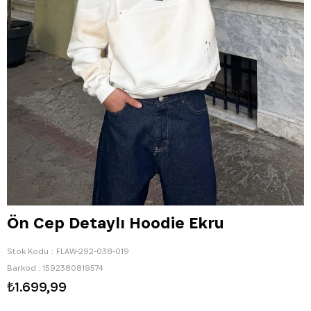
Ön Cep Detaylı Hoodie Ekru
Stok Kodu
FLAW-292-038-019
Barkod
:
1592380819574
₺1.699,99