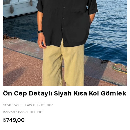
Ön Cep Detaylı Siyah Kısa Kol Gömlek
Stok Kodu
FLAW-085-011-003
Barkod
:
1592380681881
₺749,00