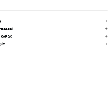
)
NEKLERI
E KARGO
ŞIM