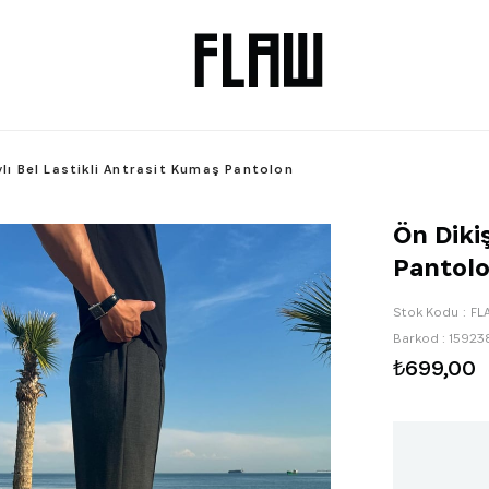
lı Bel Lastikli Antrasit Kumaş Pantolon
Ön Diki
Pantol
Stok Kodu
FL
Barkod
:
15923
₺699,00