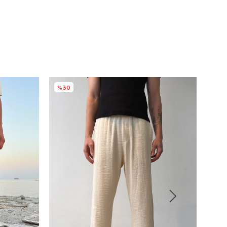
%30
%5