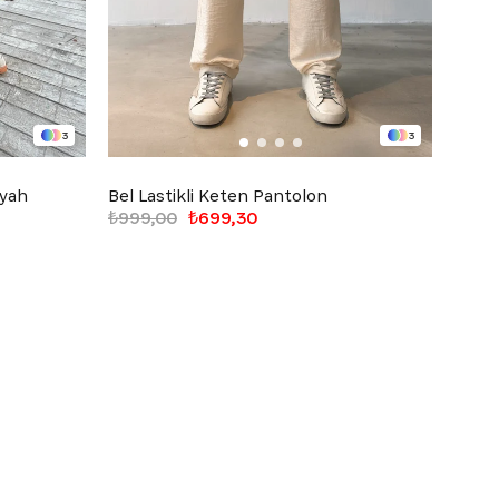
3
3
iyah
Bel Lastikli Keten Pantolon
Bel L
₺999,00
₺699,30
₺1.09