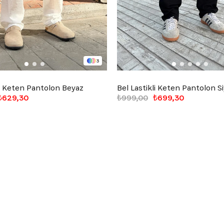
3
li Keten Pantolon Beyaz
Bel Lastikli Keten Pantolon S
₺629,30
₺999,00
₺699,30