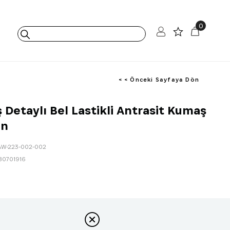
0
< < Önceki Sayfaya Dön
ş Detaylı Bel Lastikli Antrasit Kumaş
on
AW-223-002-002
80701916