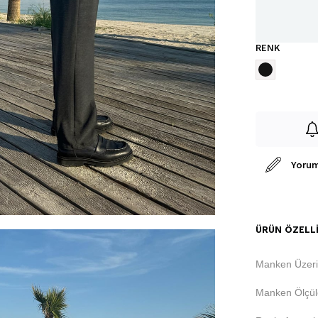
RENK
Yorum
ÜRÜN ÖZELLI
Manken Üzeri
Manken Ölçüle