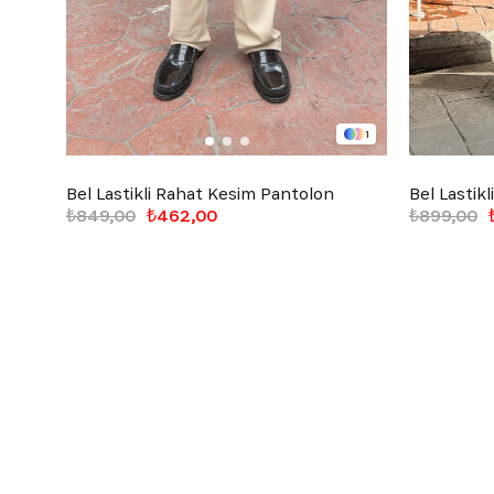
1
Bel Lastikli Rahat Kesim Pantolon
Bel Lastik
₺849,00
₺462,00
₺899,00