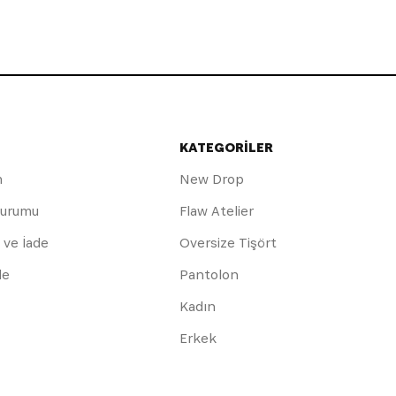
KATEGORİLER
m
New Drop
Durumu
Flaw Atelier
 ve İade
Oversize Tişört
de
Pantolon
Kadın
Erkek