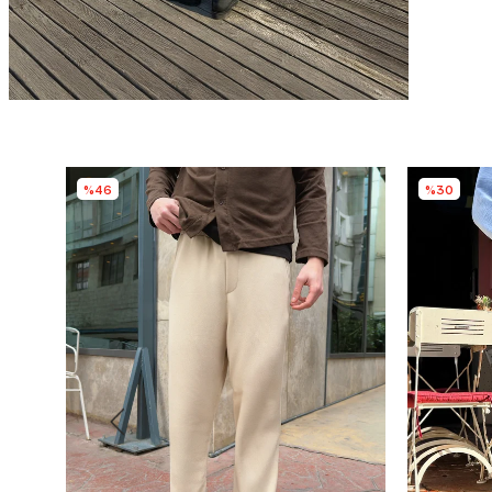
%46
%30