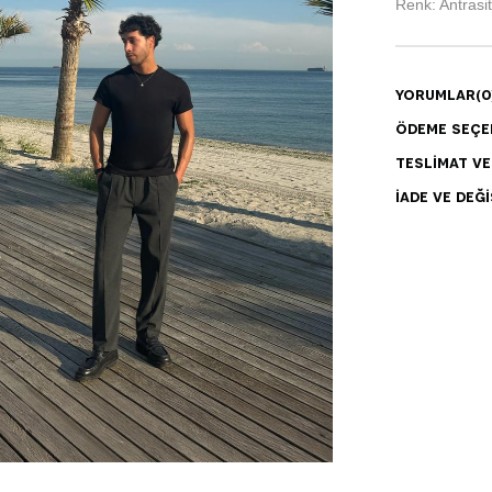
Renk: Antrasit
YORUMLAR
(0
ÖDEME SEÇE
TESLIMAT V
İADE VE DEĞI