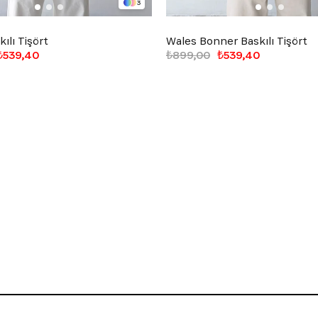
3
ılı Tişört
Wales Bonner Baskılı Tişört
₺539,40
₺899,00
₺539,40