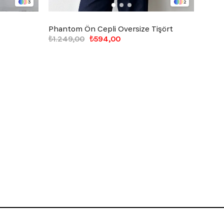
3
2
Phantom Ön Cepli Oversize Tişört
Athle
₺1.249,00
₺594,00
₺899