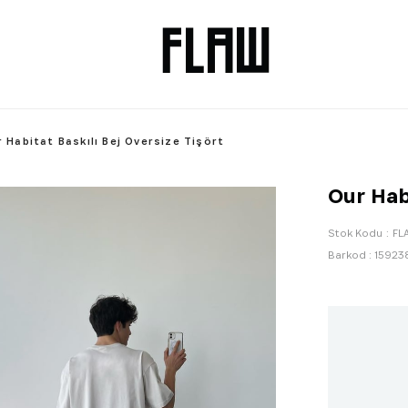
 Habitat Baskılı Bej Oversize Tişört
Our Hab
Stok Kodu
FL
Barkod
:
15923