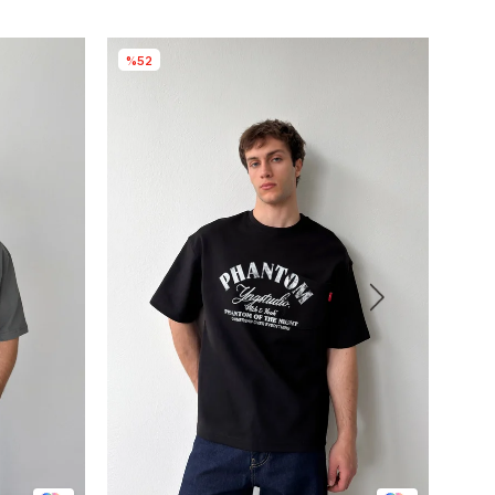
%52
%5