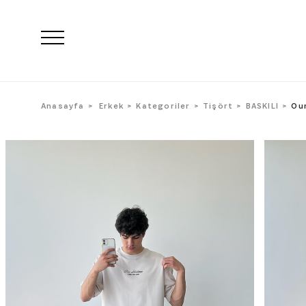
Anasayfa
Erkek
Kategoriler
Tişört
BASKILI
Our