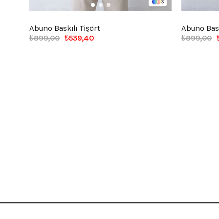
3
Abuno Baskılı Tişört
Abuno Bask
₺899,00
₺539,40
₺899,00