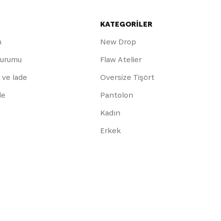
KATEGORİLER
m
New Drop
Durumu
Flaw Atelier
 ve İade
Oversize Tişört
de
Pantolon
Kadın
Erkek