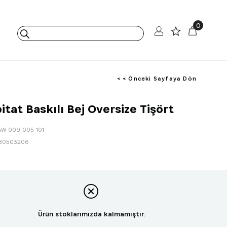
0
< < Önceki Sayfaya Dön
itat Baskılı Bej Oversize Tişört
AW-009-005-101
80503206
Ürün stoklarımızda kalmamıştır.