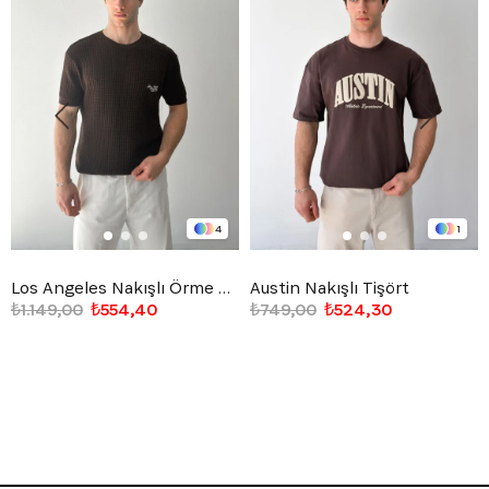
4
1
Los Angeles Nakışlı Örme Triko Tişört
Austin Nakışlı Tişört
₺1.149,00
₺554,40
₺749,00
₺524,30