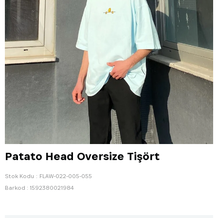
Patato Head Oversize Tişört
Stok Kodu
FLAW-022-005-055
Barkod
:
1592380021984