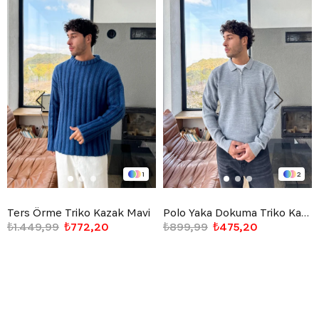
1
2
Ters Örme Triko Kazak Mavi
Polo Yaka Dokuma Triko Kazak Gri
₺1.449,99
₺772,20
₺899,99
₺475,20