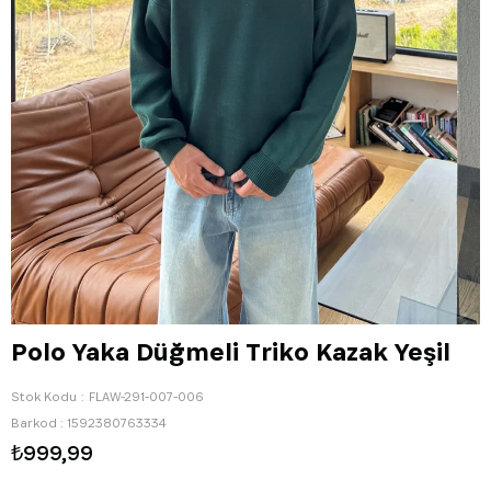
Polo Yaka Düğmeli Triko Kazak Yeşil
Stok Kodu
FLAW-291-007-006
Barkod
:
1592380763334
₺999,99