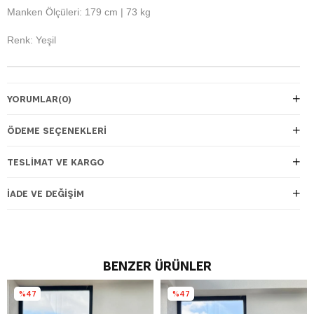
Manken Ölçüleri: 179 cm | 73 kg
Renk: Yeşil
YORUMLAR
(0)
ÖDEME SEÇENEKLERI
TESLIMAT VE KARGO
İADE VE DEĞIŞIM
BENZER ÜRÜNLER
%47
%47