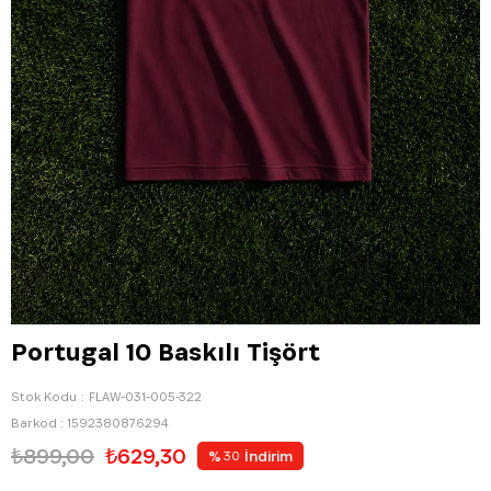
Portugal 10 Baskılı Tişört
Stok Kodu
FLAW-031-005-322
Barkod
:
1592380876294
₺899,00
₺629,30
%
İndirim
30