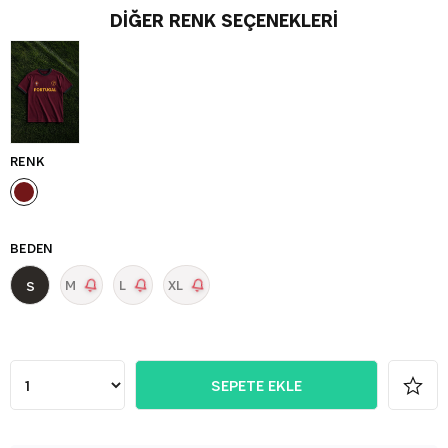
DIĞER RENK SEÇENEKLERI
RENK
BEDEN
M
L
XL
S