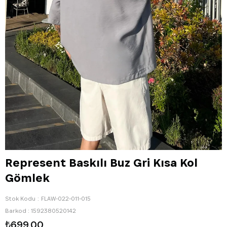
Represent Baskılı Buz Gri Kısa Kol
Gömlek
Stok Kodu
FLAW-022-011-015
Barkod
:
1592380520142
₺699,00