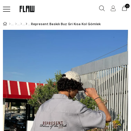
0
Represent Baskılı Buz Gri Kısa Kol Gömlek