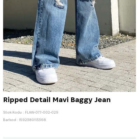
Ripped Detail Mavi Baggy Jean
Stok Kodu
FLAW-077-002-029
Barkod
:
1592380113368