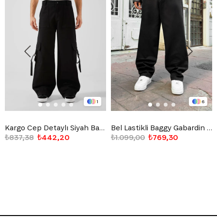
1
6
Kargo Cep Detaylı Siyah Baggy Jean
Bel Lastikli Baggy Gabardin Pantolon Siyah
₺837,38
₺442,20
₺1.099,00
₺769,30