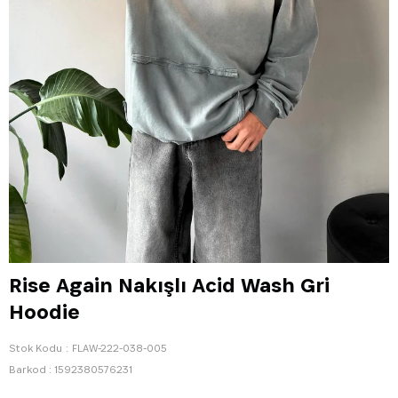
Rise Again Nakışlı Acid Wash Gri
Hoodie
Stok Kodu
FLAW-222-038-005
Barkod
:
1592380576231